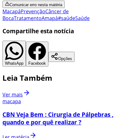
Comunicar erro nesta matéria
Macapá
Prevenção
Câncer de
Boca
Tratamento
Amapá
#saúde
Saúde
Compartilhe esta notícia
Opções
WhatsApp
Facebook
Leia Também
Ver mais
macapa
CBN Veja Bem : Cirurgia de Pálpebras ,
quando e por quê realizar ?
Ler matéria