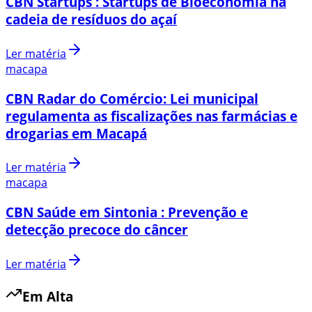
CBN Startups : Startups de Bioeconomia na
cadeia de resíduos do açaí
Ler matéria
macapa
CBN Radar do Comércio: Lei municipal
regulamenta as fiscalizações nas farmácias e
drogarias em Macapá
Ler matéria
macapa
CBN Saúde em Sintonia : Prevenção e
detecção precoce do câncer
Ler matéria
Em Alta