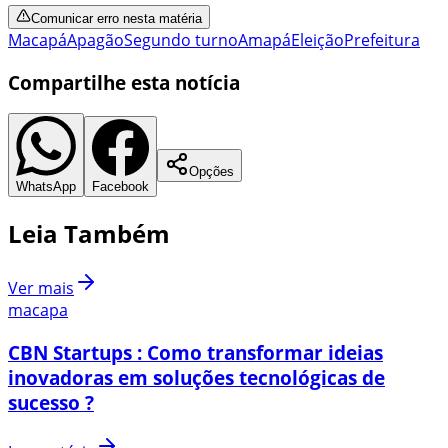
Comunicar erro nesta matéria
Macapá
Apagão
Segundo turno
Amapá
Eleição
Prefeitura
Compartilhe esta notícia
Opções
WhatsApp
Facebook
Leia Também
Ver mais
macapa
CBN Startups : Como transformar ideias
inovadoras em soluções tecnológicas de
sucesso ?