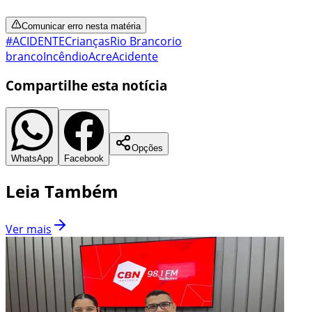
Comunicar erro nesta matéria
#ACIDENTE
Crianças
Rio Branco
rio
branco
Incêndio
Acre
Acidente
Compartilhe esta notícia
Opções
WhatsApp
Facebook
Leia Também
Ver mais