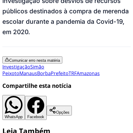
investigação sobre desvios de recursos
públicos destinados à compra de merenda
escolar durante a pandemia da Covid-19,
em 2020.
Comunicar erro nesta matéria
Investigação
Simão
Peixoto
Manaus
Borba
Prefeito
TRF
Amazonas
Compartilhe esta notícia
Opções
WhatsApp
Facebook
Leia Também