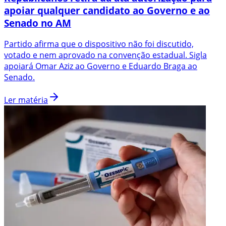
apoiar qualquer candidato ao Governo e ao
Senado no AM
Partido afirma que o dispositivo não foi discutido,
votado e nem aprovado na convenção estadual. Sigla
apoiará Omar Aziz ao Governo e Eduardo Braga ao
Senado.
Ler matéria