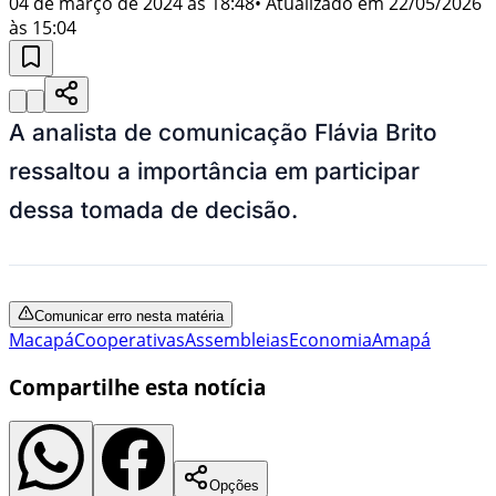
04 de março de 2024 às 18:48
• Atualizado em
22/05/2026
às 15:04
A analista de comunicação Flávia Brito
ressaltou a importância em participar
dessa tomada de decisão.
Comunicar erro nesta matéria
Macapá
Cooperativas
Assembleias
Economia
Amapá
Compartilhe esta notícia
Opções