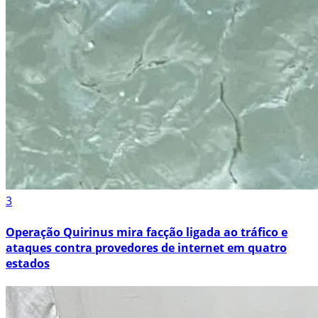
3
Operação Quirinus mira facção ligada ao tráfico e
ataques contra provedores de internet em quatro
estados