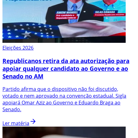
Eleições 2026
Republicanos retira da ata autorização para
apoiar qualquer candidato ao Governo e ao
Senado no AM
Partido afirma que o dispositivo não foi discutido,
votado e nem aprovado na convenção estadual. Sigla
apoiará Omar Aziz ao Governo e Eduardo Braga ao
Senado.
Ler matéria