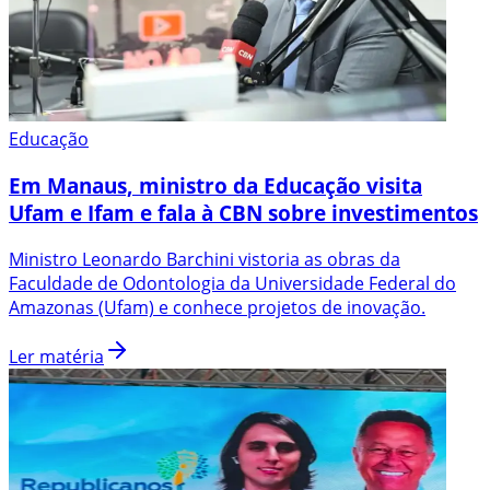
Educação
Em Manaus, ministro da Educação visita
Ufam e Ifam e fala à CBN sobre investimentos
Ministro Leonardo Barchini vistoria as obras da
Faculdade de Odontologia da Universidade Federal do
Amazonas (Ufam) e conhece projetos de inovação.
Ler matéria