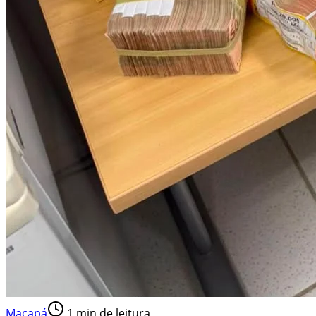
Macapá
1
min de leitura