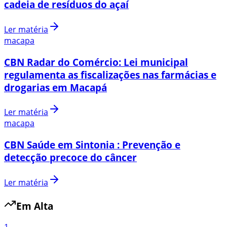
cadeia de resíduos do açaí
Ler matéria
macapa
CBN Radar do Comércio: Lei municipal
regulamenta as fiscalizações nas farmácias e
drogarias em Macapá
Ler matéria
macapa
CBN Saúde em Sintonia : Prevenção e
detecção precoce do câncer
Ler matéria
Em Alta