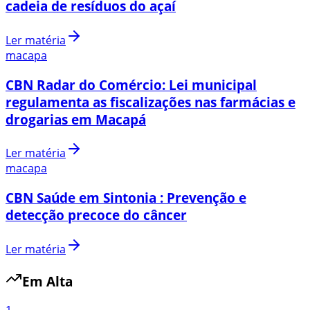
cadeia de resíduos do açaí
Ler matéria
macapa
CBN Radar do Comércio: Lei municipal
regulamenta as fiscalizações nas farmácias e
drogarias em Macapá
Ler matéria
macapa
CBN Saúde em Sintonia : Prevenção e
detecção precoce do câncer
Ler matéria
Em Alta