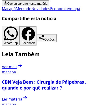
Comunicar erro nesta matéria
Macapá
Mercado
Novidades
Economia
Amapá
Compartilhe esta notícia
Opções
WhatsApp
Facebook
Leia Também
Ver mais
macapa
CBN Veja Bem : Cirurgia de Pálpebras ,
quando e por quê realizar ?
Ler matéria
macapa