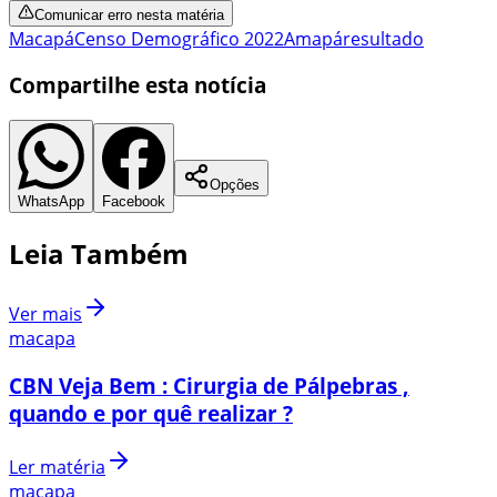
Comunicar erro nesta matéria
Macapá
Censo Demográfico 2022
Amapá
resultado
Compartilhe esta notícia
Opções
WhatsApp
Facebook
Leia Também
Ver mais
macapa
CBN Veja Bem : Cirurgia de Pálpebras ,
quando e por quê realizar ?
Ler matéria
macapa