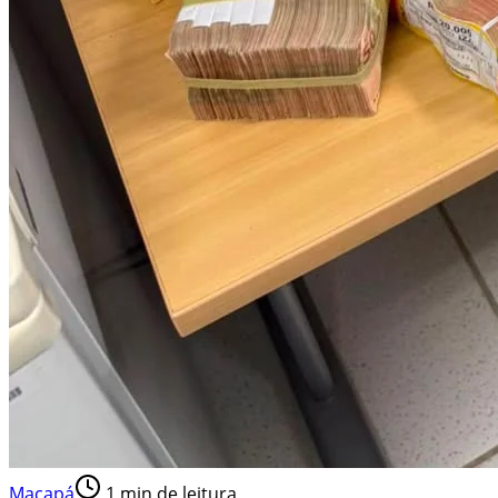
Macapá
1
min de leitura