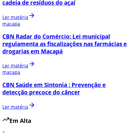
cadeia de resíduos do açaí
Ler matéria
macapa
CBN Radar do Comércio: Lei municipal
regulamenta as fiscalizações nas farmácias e
drogarias em Macapá
Ler matéria
macapa
CBN Saúde em Sintonia : Prevenção e
detecção precoce do câncer
Ler matéria
Em Alta