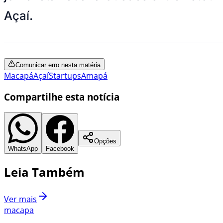
Açaí.
Comunicar erro nesta matéria
Macapá
Açaí
Startups
Amapá
Compartilhe esta notícia
Opções
WhatsApp
Facebook
Leia Também
Ver mais
macapa