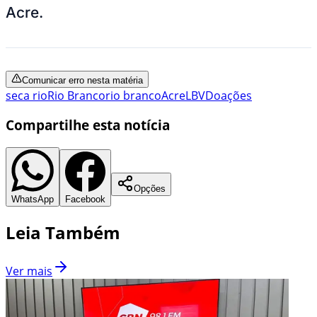
Acre.
Comunicar erro nesta matéria
seca rio
Rio Branco
rio branco
Acre
LBV
Doações
Compartilhe esta notícia
Opções
WhatsApp
Facebook
Leia Também
Ver mais