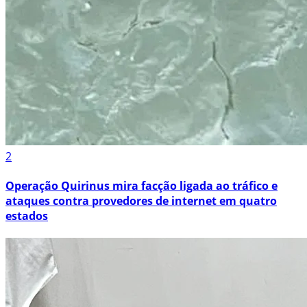
2
Operação Quirinus mira facção ligada ao tráfico e
ataques contra provedores de internet em quatro
estados