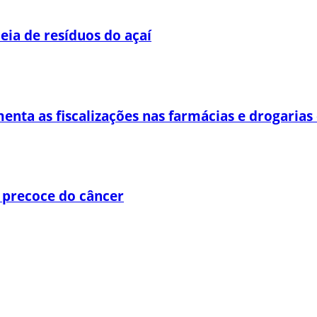
eia de resíduos do açaí
enta as fiscalizações nas farmácias e drogaria
 precoce do câncer