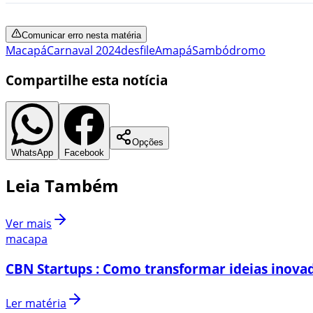
Comunicar erro nesta matéria
Macapá
Carnaval 2024
desfile
Amapá
Sambódromo
Compartilhe esta notícia
Opções
WhatsApp
Facebook
Leia Também
Ver mais
macapa
CBN Startups : Como transformar ideias inovad
Ler matéria