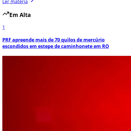
Ler matéria
Em Alta
1
PRF apreende mais de 70 quilos de mercúrio
escondidos em estepe de caminhonete em RO