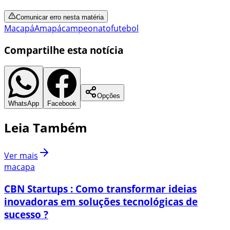
Comunicar erro nesta matéria
Macapá
Amapá
campeonato
futebol
Compartilhe esta notícia
Opções
WhatsApp
Facebook
Leia Também
Ver mais
macapa
CBN Startups : Como transformar ideias
inovadoras em soluções tecnológicas de
sucesso ?