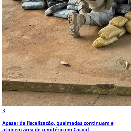
3
Apesar da fiscalização, queimadas continuam e
atingem área de cemitério em Cacoal