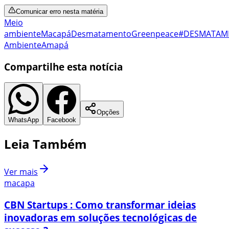
Comunicar erro nesta matéria
Meio
ambiente
Macapá
Desmatamento
Greenpeace
#DESMATAM
Ambiente
Amapá
Compartilhe esta notícia
Opções
WhatsApp
Facebook
Leia Também
Ver mais
macapa
CBN Startups : Como transformar ideias
inovadoras em soluções tecnológicas de