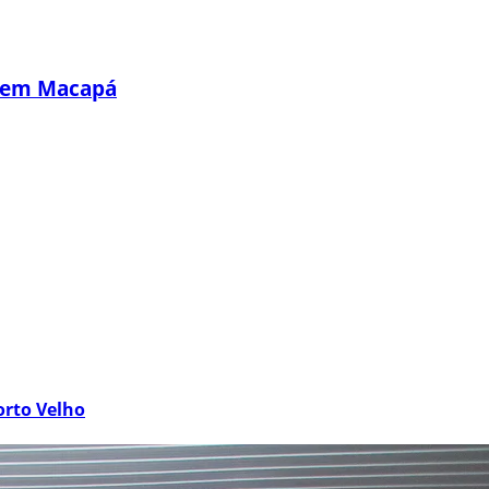
s em Macapá
orto Velho