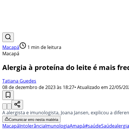
Macapá
1
min de leitura
Macapá
Alergia à proteína do leite é mais f
Tatiana Guedes
08 de dezembro de 2023 às 18:27
• Atualizado em
22/05/20
A alergista e imunologista, Joana Jansen, explicou a diferen
Comunicar erro nesta matéria
Macapá
Intolerância
Imunologia
Amapá
#saúde
Saúde
alergi