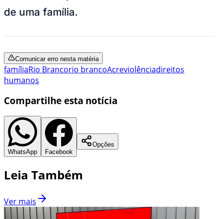
de uma família.
Comunicar erro nesta matéria
família
Rio Branco
rio branco
Acre
violência
direitos
humanos
Compartilhe esta notícia
Opções
WhatsApp
Facebook
Leia Também
Ver mais