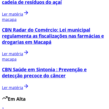
cadeia de resíduos do açaí
Ler matéria
macapa
CBN Radar do Comércio: Lei municipal
regulamenta as fiscalizações nas farmácias e
drogarias em Macapá
Ler matéria
macapa
CBN Saúde em Sintonia : Prevenção e
detecção precoce do câncer
Ler matéria
Em Alta