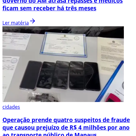
Governo do AM atrasa repasses e médicos
ficam sem receber há três meses
Ler matéria
cidades
Operação prende quatro suspeitos de fraude
que causou prejuízo de R$ 4 milhões por ano
ao transporte público de Manaus