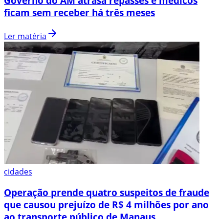
Governo do AM atrasa repasses e médicos
ficam sem receber há três meses
Ler matéria
cidades
Operação prende quatro suspeitos de fraude
que causou prejuízo de R$ 4 milhões por ano
ao transporte público de Manaus