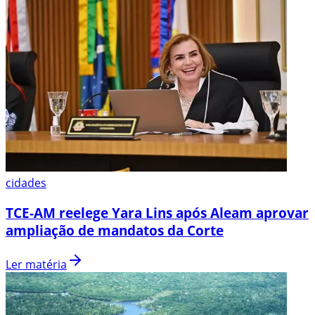
cidades
TCE-AM reelege Yara Lins após Aleam aprovar
ampliação de mandatos da Corte
Ler matéria