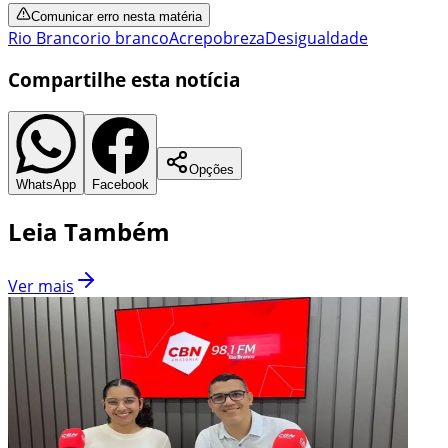
Comunicar erro nesta matéria
Rio Branco
rio branco
Acre
pobreza
Desigualdade
Compartilhe esta notícia
Opções
WhatsApp
Facebook
Leia Também
Ver mais