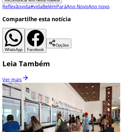
Comunicar erro nesta matéria
Reflexão
vida
#vida
Belém
Pará
Ano Novo
Ano novo
Compartilhe esta notícia
Opções
WhatsApp
Facebook
Leia Também
Ver mais