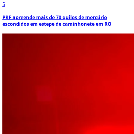
5
PRF apreende mais de 70 quilos de mercúrio
escondidos em estepe de caminhonete em RO