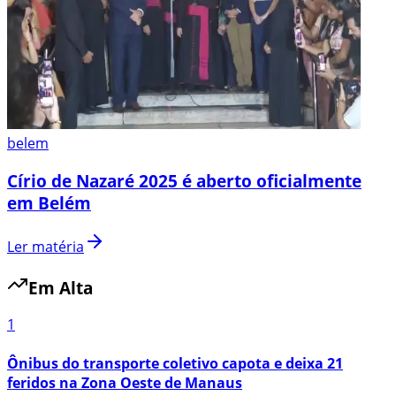
belem
Círio de Nazaré 2025 é aberto oficialmente
em Belém
Ler matéria
Em Alta
1
Ônibus do transporte coletivo capota e deixa 21
feridos na Zona Oeste de Manaus