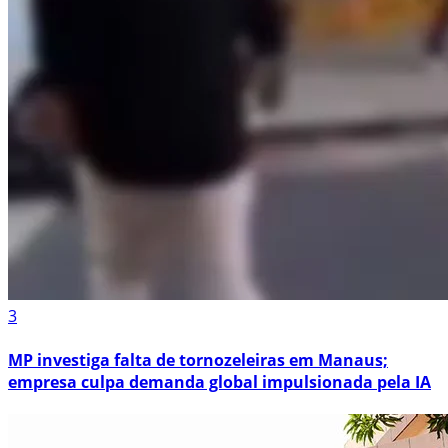
3
MP investiga falta de tornozeleiras em Manaus;
empresa culpa demanda global impulsionada pela IA