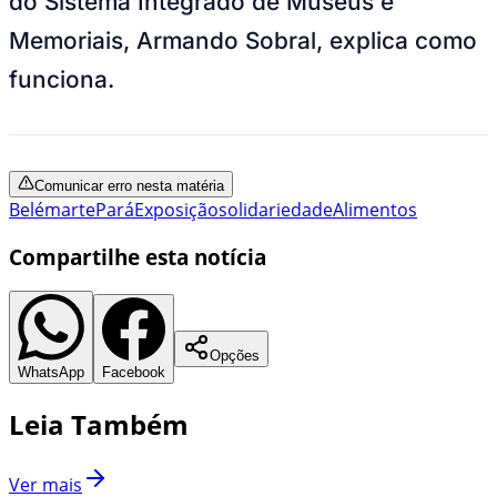
do Sistema Integrado de Museus e
Memoriais, Armando Sobral, explica como
funciona.
Comunicar erro nesta matéria
Belém
arte
Pará
Exposição
solidariedade
Alimentos
Compartilhe esta notícia
Opções
WhatsApp
Facebook
Leia Também
Ver mais