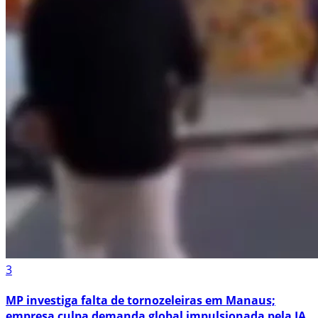
3
MP investiga falta de tornozeleiras em Manaus;
empresa culpa demanda global impulsionada pela IA