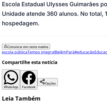
Escola Estadual Ulysses Guimarães po
Unidade atende 360 alunos. No total, 
hospedagem.
Comunicar erro nesta matéria
escola pública
Tempo integral
Belém
Pará
#educação
Educa
Compartilhe esta notícia
Opções
WhatsApp
Facebook
Leia Também