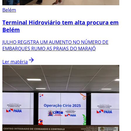
Belém
Terminal Hidroviário tem alta procura em
Belém
JULHO REGISTRA UM AUMENTO NO NÚMERO DE
EMBARQUES RUMO AS PRAIAS DO MARAJÓ
Ler matéria