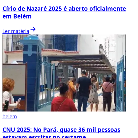
Círio de Nazaré 2025 é aberto oficialmente
em Belém
Ler matéria
belem
CNU 2025: No Pará, quase 36 mil pessoas
estavam escritas no certame