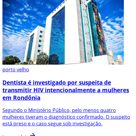
porto velho
Dentista é investigado por suspeita de
transmitir HIV intencionalmente a mulheres
em Rondônia
Segundo o Ministério Público, pelo menos quatro
mulheres tiveram o diagnóstico confirmado. O suspeito
está preso e o caso segue sob investigação.