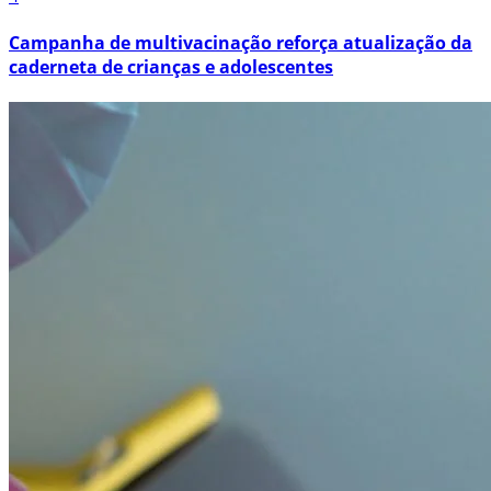
Campanha de multivacinação reforça atualização da
caderneta de crianças e adolescentes