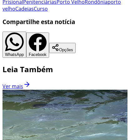
Prisional
Penitenciárias
Porto Velho
Rondônia
porto
velho
Cadeias
Curso
Compartilhe esta notícia
Opções
WhatsApp
Facebook
Leia Também
Ver mais