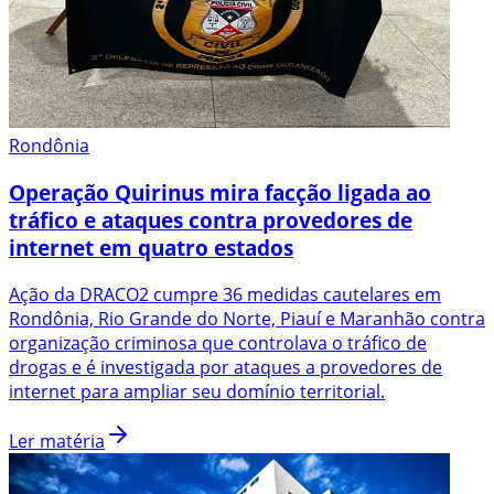
Rondônia
Operação Quirinus mira facção ligada ao
tráfico e ataques contra provedores de
internet em quatro estados
Ação da DRACO2 cumpre 36 medidas cautelares em
Rondônia, Rio Grande do Norte, Piauí e Maranhão contra
organização criminosa que controlava o tráfico de
drogas e é investigada por ataques a provedores de
internet para ampliar seu domínio territorial.
Ler matéria