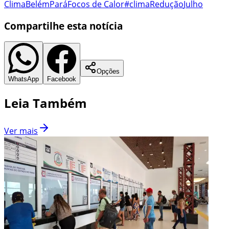
Clima
Belém
Pará
Focos de Calor
#clima
Redução
Julho
Compartilhe esta notícia
Opções
WhatsApp
Facebook
Leia Também
Ver mais