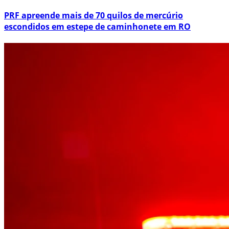
PRF apreende mais de 70 quilos de mercúrio
escondidos em estepe de caminhonete em RO