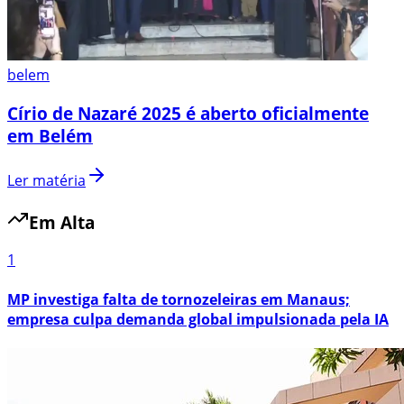
belem
Círio de Nazaré 2025 é aberto oficialmente
em Belém
Ler matéria
Em Alta
1
MP investiga falta de tornozeleiras em Manaus;
empresa culpa demanda global impulsionada pela IA