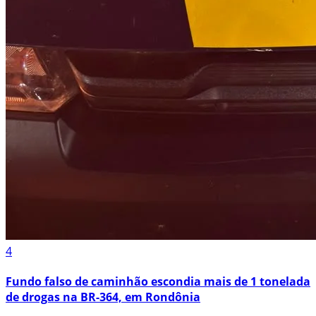
4
Fundo falso de caminhão escondia mais de 1 tonelada
de drogas na BR-364, em Rondônia