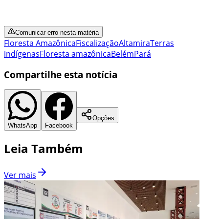
Comunicar erro nesta matéria
Floresta Amazônica
Fiscalização
Altamira
Terras
indígenas
Floresta amazônica
Belém
Pará
Compartilhe esta notícia
Opções
WhatsApp
Facebook
Leia Também
Ver mais