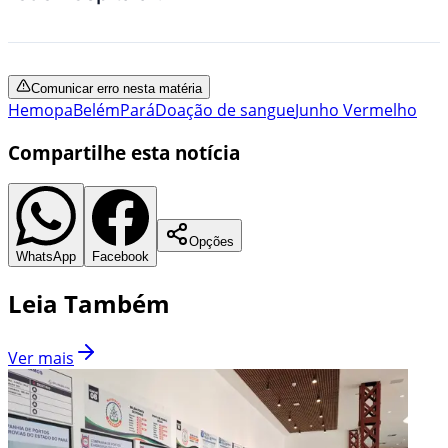
Comunicar erro nesta matéria
Hemopa
Belém
Pará
Doação de sangue
Junho Vermelho
Compartilhe esta notícia
Opções
WhatsApp
Facebook
Leia Também
Ver mais