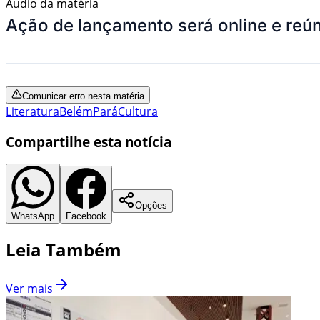
Áudio da matéria
Ação de lançamento será online e reún
Comunicar erro nesta matéria
Literatura
Belém
Pará
Cultura
Compartilhe esta notícia
Opções
WhatsApp
Facebook
Leia Também
Ver mais