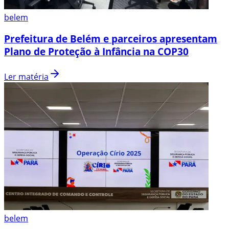
belem
Prefeitura de Belém e parceiros apresentam
Plano de Proteção à Infância na COP30
Ler matéria
belem