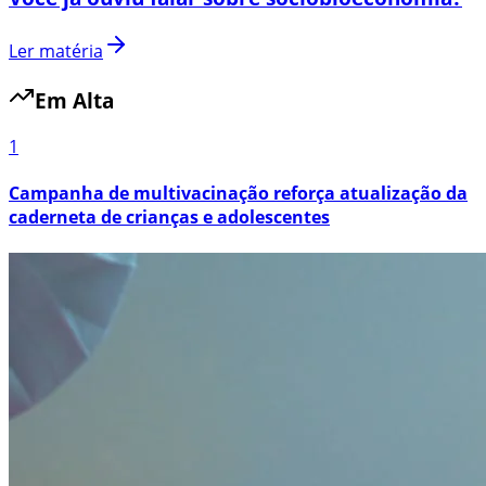
Ler matéria
Em Alta
1
Campanha de multivacinação reforça atualização da
caderneta de crianças e adolescentes