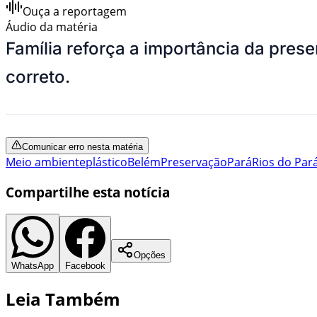
Ouça a reportagem
Áudio da matéria
Família reforça a importância da pres
correto.
Comunicar erro nesta matéria
Meio ambiente
plástico
Belém
Preservação
Pará
Rios do Par
Compartilhe esta notícia
Opções
WhatsApp
Facebook
Leia Também