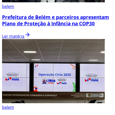
belem
Prefeitura de Belém e parceiros apresentam
Plano de Proteção à Infância na COP30
Ler matéria
belem