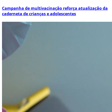
Campanha de multivacinação reforça atualização da
caderneta de crianças e adolescentes