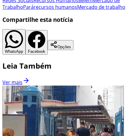
Redes Sociais
Recursos Humanos
Belém
Mercado de
Trabalho
Pará
recursos humanos
Mercado de trabalho
Compartilhe esta notícia
Opções
WhatsApp
Facebook
Leia Também
Ver mais