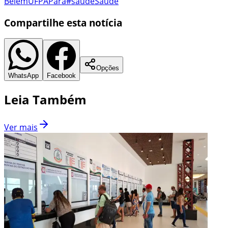
Belém
UFPA
Pará
#saúde
Saúde
Compartilhe esta notícia
Opções
WhatsApp
Facebook
Leia Também
Ver mais