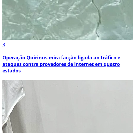
3
Operação Quirinus mira facção ligada ao tráfico e
ataques contra provedores de internet em quatro
estados