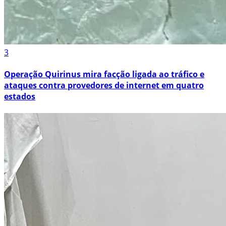
3
Operação Quirinus mira facção ligada ao tráfico e
ataques contra provedores de internet em quatro
estados