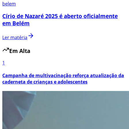
belem
Círio de Nazaré 2025 é aberto oficialmente
em Belém
Ler matéria
Em Alta
1
Campanha de multivacinação reforça atualização da
caderneta de crianças e adolescentes