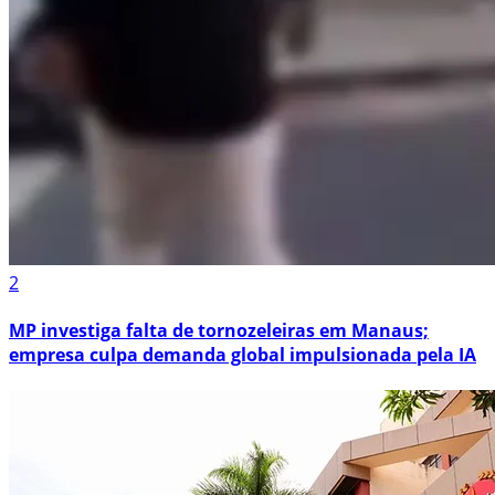
2
MP investiga falta de tornozeleiras em Manaus;
empresa culpa demanda global impulsionada pela IA