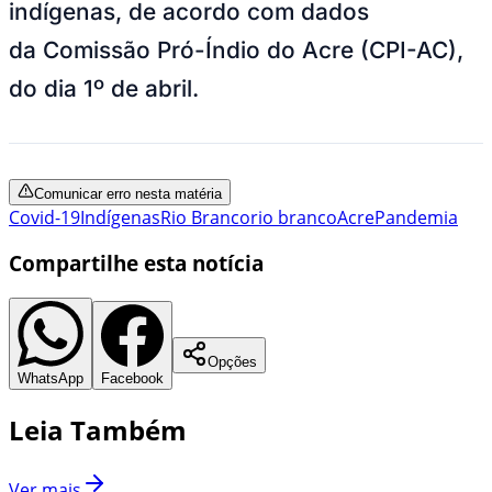
indígenas, de acordo com dados
da Comissão Pró-Índio do Acre (CPI-AC),
do dia 1º de abril.
Comunicar erro nesta matéria
Covid-19
Indígenas
Rio Branco
rio branco
Acre
Pandemia
Compartilhe esta notícia
Opções
WhatsApp
Facebook
Leia Também
Ver mais