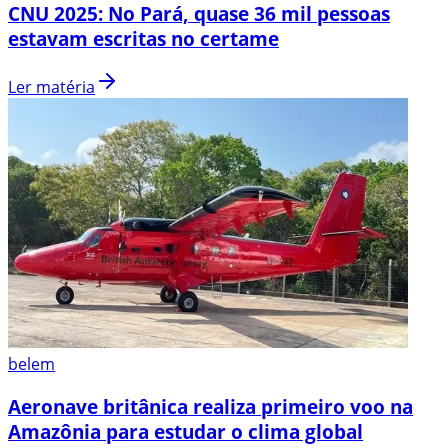
CNU 2025: No Pará, quase 36 mil pessoas
estavam escritas no certame
Ler matéria
belem
Aeronave britânica realiza primeiro voo na
Amazônia para estudar o clima global