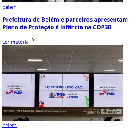
belem
Prefeitura de Belém e parceiros apresentam
Plano de Proteção à Infância na COP30
Ler matéria
belem