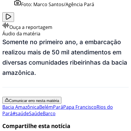
Foto:
Marco Santos/Agência Pará
Ouça a reportagem
Áudio da matéria
Somente no primeiro ano, a embarcação
realizou mais de 50 mil atendimentos em
diversas comunidades ribeirinhas da bacia
amazônica.
Comunicar erro nesta matéria
Bacia Amazônica
Belém
Pará
Papa Francisco
Rios do
Pará
#saúde
Saúde
Barco
Compartilhe esta notícia