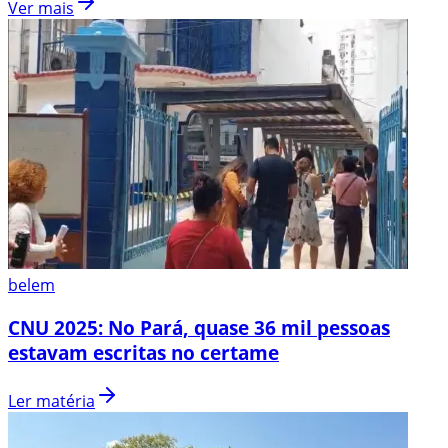
Ver mais
belem
CNU 2025: No Pará, quase 36 mil pessoas
estavam escritas no certame
Ler matéria