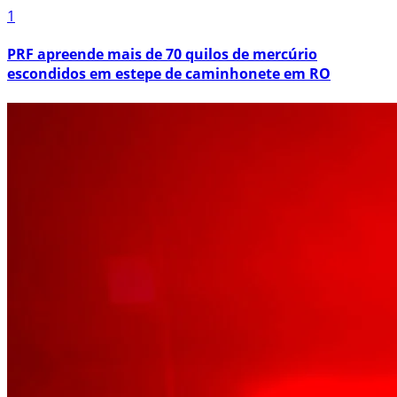
1
PRF apreende mais de 70 quilos de mercúrio
escondidos em estepe de caminhonete em RO