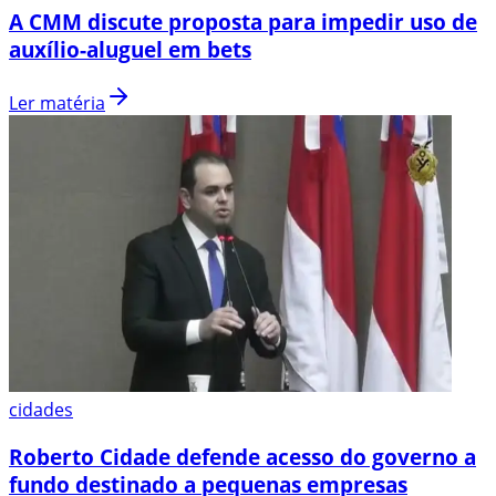
A CMM discute proposta para impedir uso de
auxílio-aluguel em bets
Ler matéria
cidades
Roberto Cidade defende acesso do governo a
fundo destinado a pequenas empresas