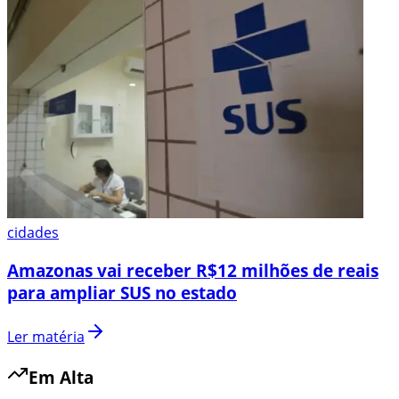
cidades
Amazonas vai receber R$12 milhões de reais
para ampliar SUS no estado
Ler matéria
Em Alta