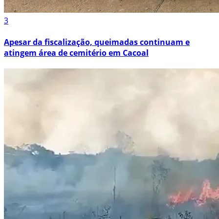
3
Apesar da fiscalização, queimadas continuam e
atingem área de cemitério em Cacoal