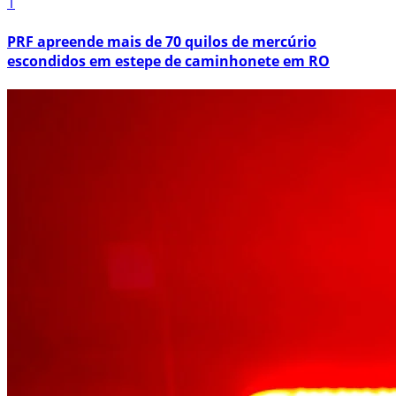
1
PRF apreende mais de 70 quilos de mercúrio
escondidos em estepe de caminhonete em RO