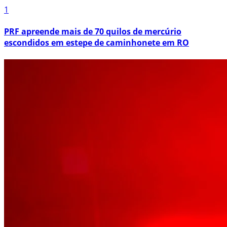
1
PRF apreende mais de 70 quilos de mercúrio
escondidos em estepe de caminhonete em RO