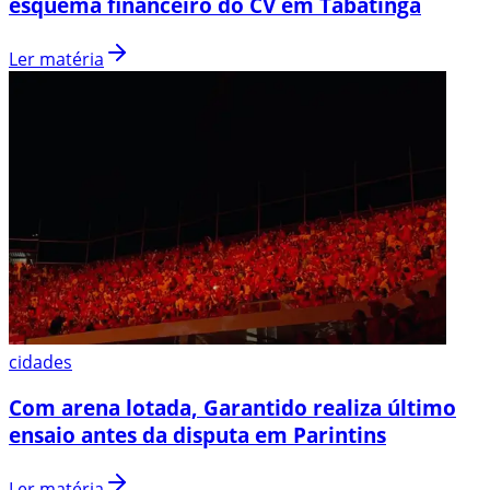
esquema financeiro do CV em Tabatinga
Ler matéria
cidades
Com arena lotada, Garantido realiza último
ensaio antes da disputa em Parintins
Ler matéria