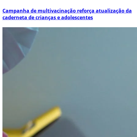
Campanha de multivacinação reforça atualização da
caderneta de crianças e adolescentes