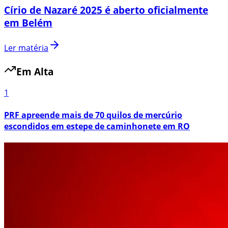
Círio de Nazaré 2025 é aberto oficialmente
em Belém
Ler matéria
Em Alta
1
PRF apreende mais de 70 quilos de mercúrio
escondidos em estepe de caminhonete em RO