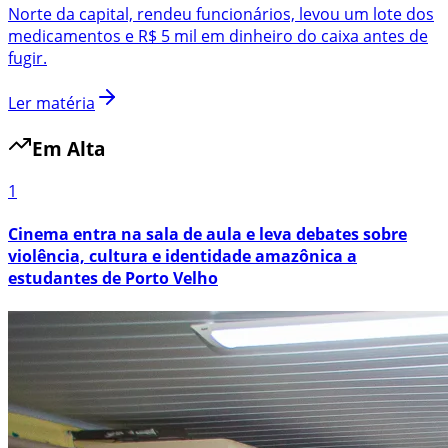
Norte da capital, rendeu funcionários, levou um lote dos
medicamentos e R$ 5 mil em dinheiro do caixa antes de
fugir.
Ler matéria
Em Alta
1
Cinema entra na sala de aula e leva debates sobre
violência, cultura e identidade amazônica a
estudantes de Porto Velho