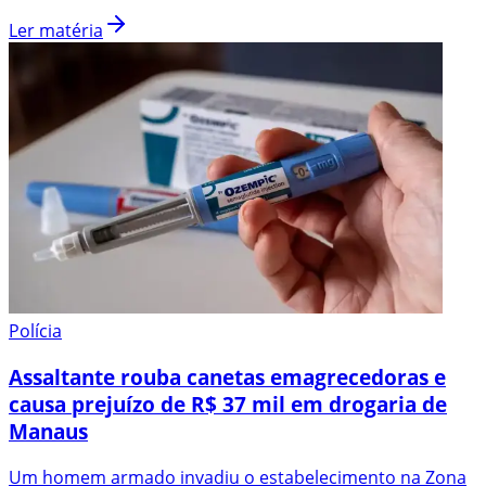
Ler matéria
Polícia
Assaltante rouba canetas emagrecedoras e
causa prejuízo de R$ 37 mil em drogaria de
Manaus
Um homem armado invadiu o estabelecimento na Zona