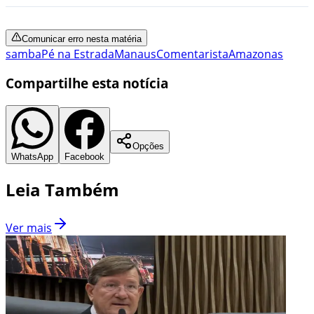
Comunicar erro nesta matéria
samba
Pé na Estrada
Manaus
Comentarista
Amazonas
Compartilhe esta notícia
Opções
WhatsApp
Facebook
Leia Também
Ver mais