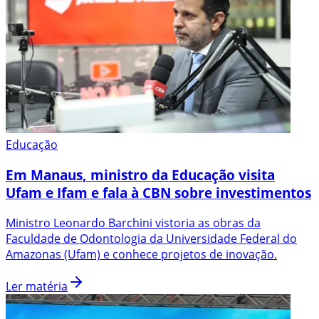
Educação
Em Manaus, ministro da Educação visita
Ufam e Ifam e fala à CBN sobre investimentos
Ministro Leonardo Barchini vistoria as obras da
Faculdade de Odontologia da Universidade Federal do
Amazonas (Ufam) e conhece projetos de inovação.
Ler matéria