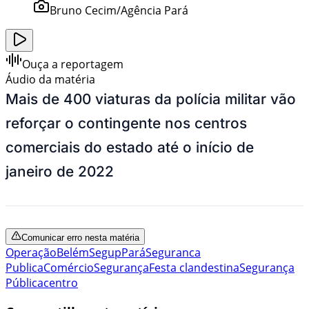
Bruno Cecim/Agência Pará
Ouça a reportagem
Áudio da matéria
Mais de 400 viaturas da polícia militar vão
reforçar o contingente nos centros
comerciais do estado até o início de
janeiro de 2022
Comunicar erro nesta matéria
Operação
Belém
Segup
Pará
Seguranca
Publica
Comércio
Segurança
Festa clandestina
Segurança
Pública
centro