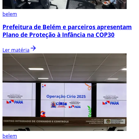
belem
Prefeitura de Belém e parceiros apresentam
Plano de Proteção à Infância na COP30
Ler matéria
belem