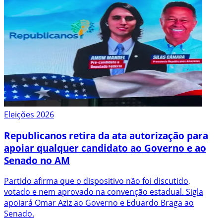
Eleições 2026
Republicanos retira da ata autorização para
apoiar qualquer candidato ao Governo e ao
Senado no AM
Partido afirma que o dispositivo não foi discutido,
votado e nem aprovado na convenção estadual. Sigla
apoiará Omar Aziz ao Governo e Eduardo Braga ao
Senado.