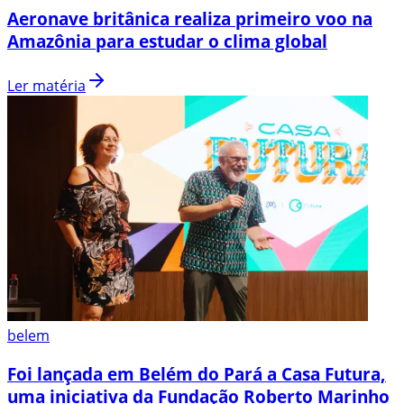
Aeronave britânica realiza primeiro voo na
Amazônia para estudar o clima global
Ler matéria
belem
Foi lançada em Belém do Pará a Casa Futura,
uma iniciativa da Fundação Roberto Marinho