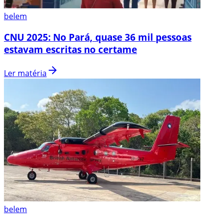
belem
CNU 2025: No Pará, quase 36 mil pessoas
estavam escritas no certame
Ler matéria
belem