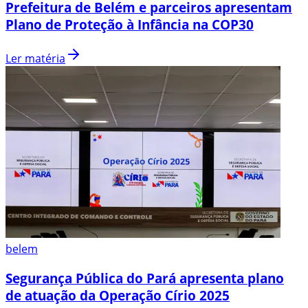
Prefeitura de Belém e parceiros apresentam
Plano de Proteção à Infância na COP30
Ler matéria
belem
Segurança Pública do Pará apresenta plano
de atuação da Operação Círio 2025