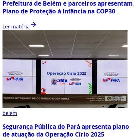
Prefeitura de Belém e parceiros apresentam
Plano de Proteção à Infância na COP30
Ler matéria
belem
Segurança Pública do Pará apresenta plano
de atuação da Operação Círio 2025