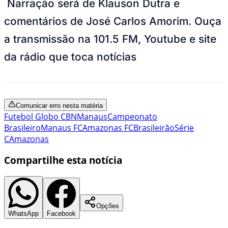
Narração será de Klauson Dutra e
comentários de José Carlos Amorim. Ouça
a transmissão na 101.5 FM, Youtube e site
da rádio que toca notícias
Comunicar erro nesta matéria
Futebol Globo CBN
Manaus
Campeonato
Brasileiro
Manaus FC
Amazonas FC
Brasileirão
Série
C
Amazonas
Compartilhe esta notícia
Opções
WhatsApp
Facebook