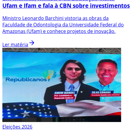
Ufam e Ifam e fala à CBN sobre investimentos
Ministro Leonardo Barchini vistoria as obras da
Faculdade de Odontologia da Universidade Federal do
Amazonas (Ufam) e conhece projetos de inovação.
Ler matéria
Eleições 2026