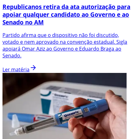
Republicanos retira da ata autorização para
apoiar qualquer candidato ao Governo e ao
Senado no AM
Partido afirma que o dispositivo não foi discutido,
votado e nem aprovado na convenção estadual. Sigla
apoiará Omar Aziz ao Governo e Eduardo Braga ao
Senado.
Ler matéria