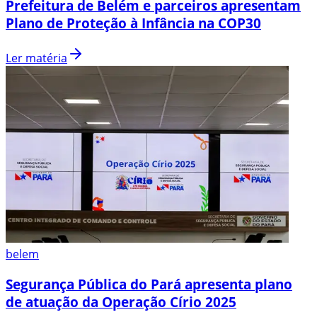
Prefeitura de Belém e parceiros apresentam
Plano de Proteção à Infância na COP30
Ler matéria
belem
Segurança Pública do Pará apresenta plano
de atuação da Operação Círio 2025