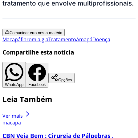
tratamento que envolve multiprofissionais.
Comunicar erro nesta matéria
Macapá
fibromialgia
Tratamento
Amapá
Doença
Compartilhe esta notícia
Opções
WhatsApp
Facebook
Leia Também
Ver mais
macapa
CBN Veja Bem : Cirurgia de Pálpebras ,