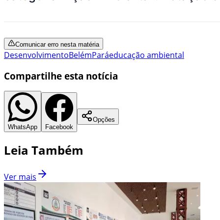
Comunicar erro nesta matéria
Desenvolvimento
Belém
Pará
educação ambiental
Compartilhe esta notícia
Opções
WhatsApp
Facebook
Leia Também
Ver mais