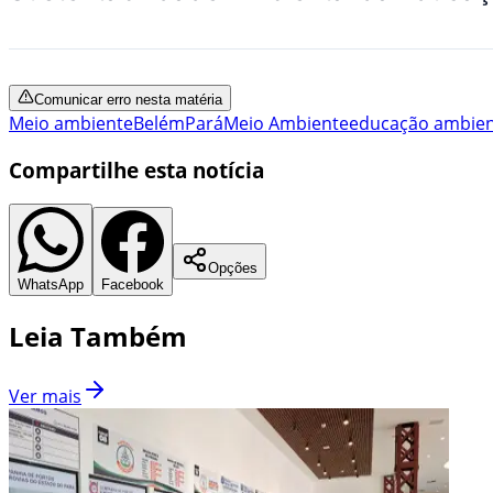
Comunicar erro nesta matéria
Meio ambiente
Belém
Pará
Meio Ambiente
educação ambien
Compartilhe esta notícia
Opções
WhatsApp
Facebook
Leia Também
Ver mais