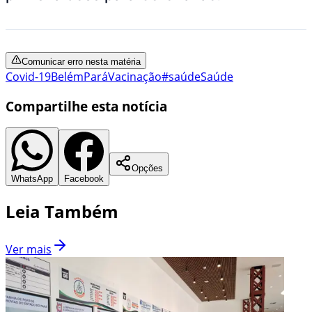
Comunicar erro nesta matéria
Covid-19
Belém
Pará
Vacinação
#saúde
Saúde
Compartilhe esta notícia
Opções
WhatsApp
Facebook
Leia Também
Ver mais