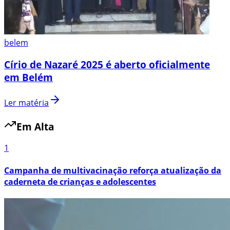
belem
Círio de Nazaré 2025 é aberto oficialmente
em Belém
Ler matéria
Em Alta
1
Campanha de multivacinação reforça atualização da
caderneta de crianças e adolescentes