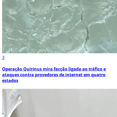
3
Operação Quirinus mira facção ligada ao tráfico e
ataques contra provedores de internet em quatro
estados