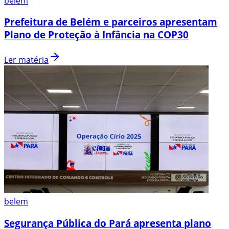
belem
Prefeitura de Belém e parceiros apresentam
Plano de Proteção à Infância na COP30
Ler matéria
belem
Segurança Pública do Pará apresenta plano