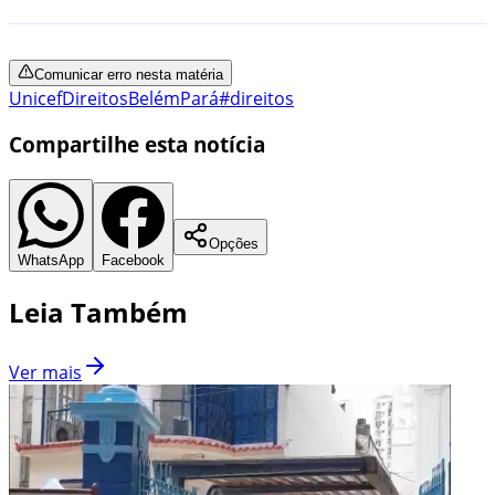
Comunicar erro nesta matéria
Unicef
Direitos
Belém
Pará
#direitos
Compartilhe esta notícia
Opções
WhatsApp
Facebook
Leia Também
Ver mais