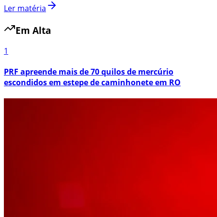
Ler matéria
Em Alta
1
PRF apreende mais de 70 quilos de mercúrio
escondidos em estepe de caminhonete em RO