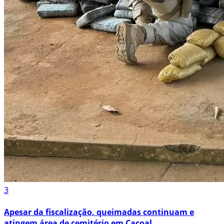
3
Apesar da fiscalização, queimadas continuam e
atingem área de cemitério em Cacoal