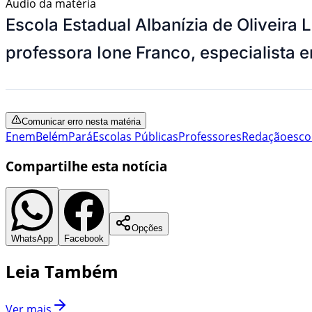
Áudio da matéria
Escola Estadual Albanízia de Oliveira
professora Ione Franco, especialista
Comunicar erro nesta matéria
Enem
Belém
Pará
Escolas Públicas
Professores
Redação
esco
Compartilhe esta notícia
Opções
WhatsApp
Facebook
Leia Também
Ver mais