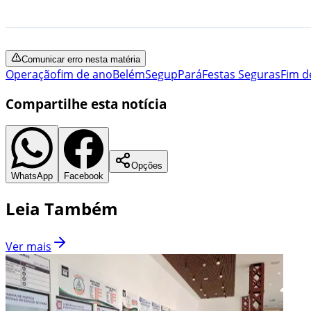
Comunicar erro nesta matéria
Operação
fim de ano
Belém
Segup
Pará
Festas Seguras
Fim d
Compartilhe esta notícia
Opções
WhatsApp
Facebook
Leia Também
Ver mais